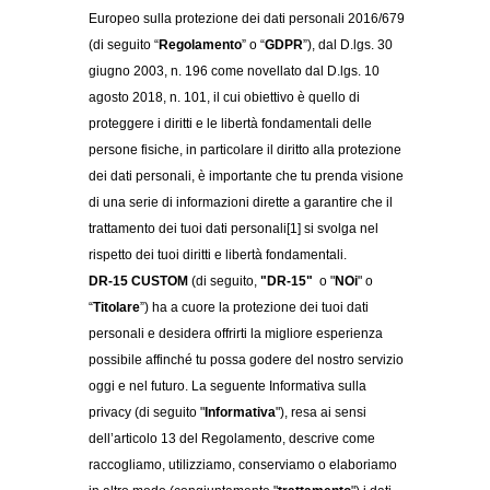
Europeo sulla protezione dei dati personali 2016/679
(di seguito “
Regolamento
” o “
GDPR
”), dal D.lgs. 30
giugno 2003, n. 196 come novellato dal D.lgs. 10
agosto 2018, n. 101, il cui obiettivo è quello di
proteggere i diritti e le libertà fondamentali delle
persone fisiche, in particolare il diritto alla protezione
dei dati personali, è importante che tu prenda visione
di una serie di informazioni dirette a garantire che il
trattamento dei tuoi dati personali[1] si svolga nel
rispetto dei tuoi diritti e libertà fondamentali.
DR-15 CUSTOM
(di seguito,
"DR-15"
o "
NOi
" o
“
Titolare
”) ha a cuore la protezione dei tuoi dati
personali e desidera offrirti la migliore esperienza
possibile affinché tu possa godere del nostro servizio
oggi e nel futuro. La seguente Informativa sulla
privacy (di seguito "
Informativa
"), resa ai sensi
dell’articolo 13 del Regolamento, descrive come
raccogliamo, utilizziamo, conserviamo o elaboriamo